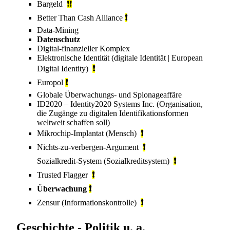
Bargeld
❗❗
Better Than Cash Alliance
❗
Data-Mining
Datenschutz
Digital-finanzieller Komplex
Elektronische Identität
(digitale Identität | European
Digital Identity)
❗
Europol
❗
Globale Überwachungs- und Spionageaffäre
ID2020
– Identity2020 Systems Inc. (Organisation,
die Zugänge zu digitalen Identifikationsformen
weltweit schaffen soll)
Mikrochip-Implantat (Mensch)
❗
Nichts-zu-verbergen-Argument
❗
Sozialkredit-System
(Sozialkreditsystem)
❗
Trusted Flagger
❗
Überwachung
❗
Zensur (Informationskontrolle)
❗
Geschichte - Politik u. a.