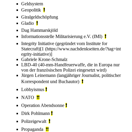
Geldsystem
Geopolitik
❗
Giralgeldschöpfung
Gladio
❗
Dag Hammarskjöld
Informationsstelle Militarisierung
e.V. (IMI)
❗
Integrity Initiative
(gegründet vom Institute for
Statecraft)
[1
]
Gabriele Krone-Schmalz
LBD-40
(40-mm-Handfeuerwaffe, die in Europa nur
von der französischen Polizei eingesetzt wird)
Jürgen Leinemann
(langjähriger Journalist, politischer
Korrespondent und Buchautor)
❗
Lobbyismus
❗
NATO
❗
❗
Operation Abendsonne
❗
Dirk Pohlmann
❗
Polizeigewalt
❗
Propaganda
❗
❗