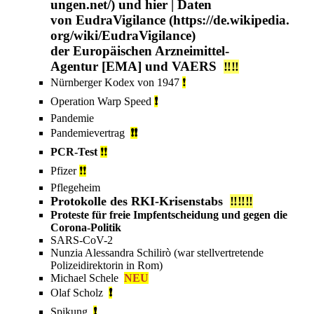
und
hier
| Daten
von
EudraVigilance
der
Europäischen Arzneimittel-
Agentur
[EMA] und
VAERS
‼️‼️
Nürnberger Kodex
von 1947
❗
Operation Warp Speed
❗
Pandemie
Pandemievertrag
❗❗
PCR-Test
❗
❗
Pfizer
❗❗
Pflegeheim
Protokolle des RKI-Krisenstabs
‼️‼️‼️
Proteste für freie Impfentscheidung und gegen die
Corona-Politik
SARS-CoV-2
Nunzia Alessandra Schilirò
(war stellvertretende
Polizeidirektorin in Rom)
Michael Schele
NEU
Olaf Scholz
❗
Spikung
❗