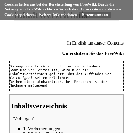
Cookies helfen uns bei der Bereitstellung von FreeWiki. Durch die
Nutzung von FreeWiki erklären Sie sich damit einverstanden, dass wir
Inhaltsverzeichnis
Cookies speichern.
Weitere Informationen
In English language:
Contents
Unterstützen Sie das FreeWiki
Solange das 
FreeWiki
 noch eine überschaubare 
Sammlung von Seiten ist, wird hier ein 
Inhaltsverzeichnis geführt, das das Auffinden von 
(wichtigen)
 Seiten erleichtert. 

Reihenfolge: alphabetisch, bei Menschen ist der 
Inhaltsverzeichnis
[
Verbergen
]
1
Vorbemerkungen