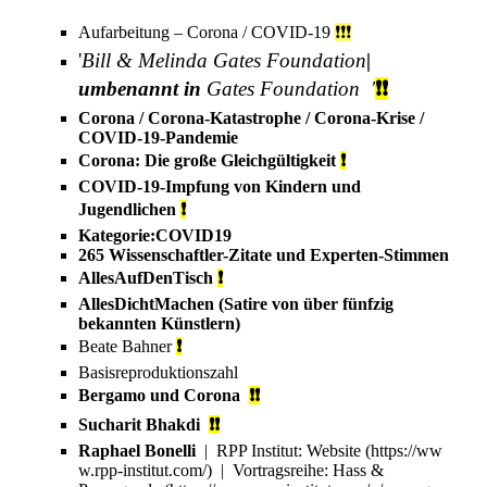
Aufarbeitung – Corona / COVID-19
❗️❗️❗️
'
Bill & Melinda Gates Foundation
|
umbenannt in
Gates Foundation
'
❗❗
Corona / Corona-Katastrophe / Corona-Krise /
COVID-19-Pandemie
Corona: Die große Gleichgültigkeit
❗
COVID-19-Impfung von Kindern und
Jugendlichen
❗
Kategorie:COVID19
265 Wissenschaftler-Zitate und Experten-Stimmen
AllesAufDenTisch
❗
AllesDichtMachen
(Satire von über fünfzig
bekannten Künstlern)
Beate Bahner
❗
Basisreproduktionszahl
Bergamo und Corona
❗❗
Sucharit Bhakdi
❗❗
Raphael Bonelli
| RPP Institut:
Website
| Vortragsreihe:
Hass &