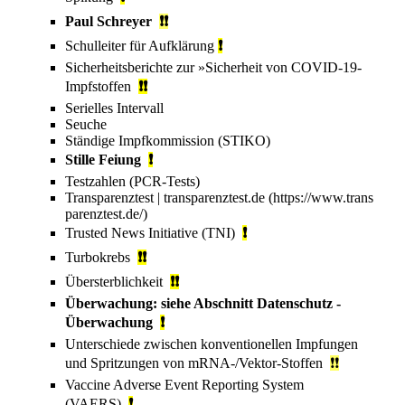
Paul Schreyer
❗❗
Schulleiter für Aufklärung
❗
Sicherheitsberichte zur »Si­cher­heit von CO­VID-19-
Impf­stof­fen
❗❗
Serielles Intervall
Seuche
Ständige Impfkommission
(STIKO)
Stille Feiung
❗
Testzahlen (PCR-Tests)
Transparenztest
|
transparenztest.de
Trusted News Initiative
(TNI)
❗
Turbokrebs
❗❗
Übersterblichkeit
❗❗
Überwachung: siehe Abschnitt
Datenschutz -
Überwachung
❗
Unterschiede zwischen konventionellen Impfungen
und Spritzungen von mRNA-/Vektor-Stoffen
❗❗
Vaccine Adverse Event Reporting System
(VAERS)
❗