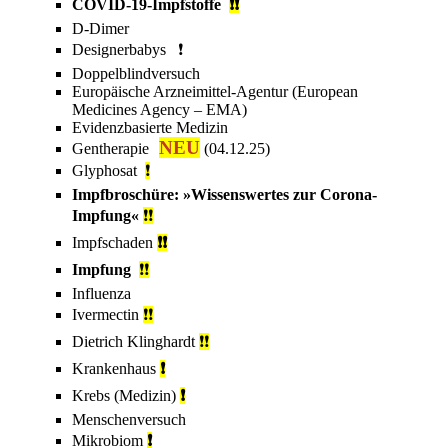
CO­VID-19-Impf­stof­fe
❗❗
D-Dimer
Designerbabys
❗
Doppelblindversuch
Europäische Arzneimittel-Agentur
(European
Medicines Agency – EMA)
Evidenzbasierte Medizin
NEU
Gentherapie
(04.12.25)
Glyphosat
❗
Impfbroschüre: »
Wissenswertes zur Corona-
Impfung
«
❗❗
Impfschaden
❗❗
Impfung
❗❗
Influenza
Ivermectin
❗❗
Dietrich Klinghardt
❗❗
Krankenhaus
❗
Krebs (Medizin)
❗
Menschenversuch
Mikrobiom
❗