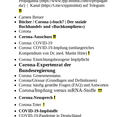
Propaganda
|
Kanal
auf
Telegram
❗❗
Carsten Breuer
Bücher / Corona
(»buch7 | Der soziale
Buchhandel« und »Buchkomplizen«)
Corona
Corona-Ausschuss
❗❗
Corona: COVID-19
Corona: COVID-19-Impfung
(umfangreiches
Kompendium von Dr. med.
Martin Hirte
)
❗
Corona: Einrichtungsbezogene Impfpflicht
Corona-Expertenrat der
Bundesregierung
Corona: Genesenenstatus
Corona/Glossar
(Grundlagen und Definitionen)
Corona: häufig gestellte Fragen (FAQ) und Antworten
Corona/Impfung versus mRNA-Stoffe
❗❗❗
Corona-Neusprech
❗
Corona-Toter
❗
CO­VID-19-Impf­stof­fe
COVID-19-Pandemie in Deutschland