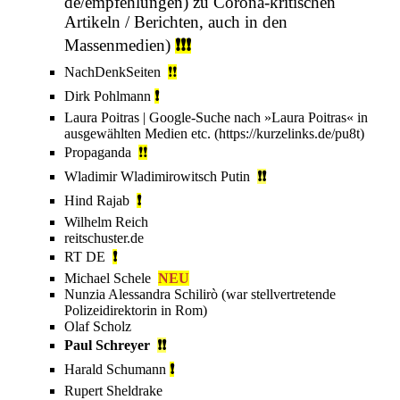
zu Corona-kritischen
Artikeln / Berichten, auch in den
Massenmedien
)
❗❗❗
NachDenkSeiten
❗
❗
Dirk Pohlmann
❗
Laura Poitras
| Google-Suche nach »Laura Poitras« in
ausgewählten Medien etc.
Propaganda
❗
❗
Wladimir Wladimirowitsch Putin
❗❗
Hind Rajab
❗
Wilhelm Reich
reitschuster.de
RT DE
❗
Michael Schele
NEU
Nunzia Alessandra Schilirò
(war stellvertretende
Polizeidirektorin in Rom)
Olaf Scholz
Paul Schreyer
❗❗
Harald Schumann
❗
Rupert Sheldrake