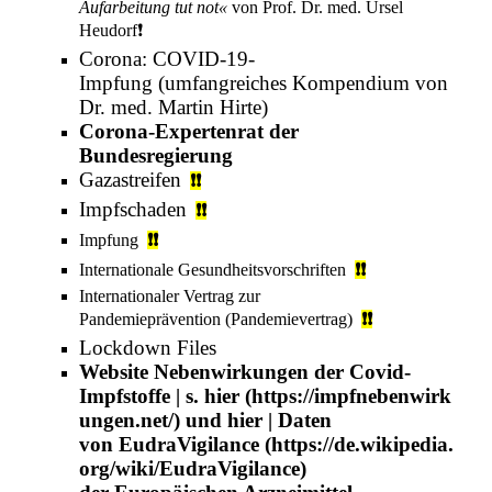
Aufarbeitung tut not«
von Prof. Dr. med.
Ursel
Heudorf
❗️
Corona: COVID-19-
Impfung
(umfangreiches Kompendium von
Dr. med.
Martin Hirte
)
Corona-Expertenrat der
Bundesregierung
Gazastreifen
❗❗
Impfschaden
❗❗
Impfung
❗❗
Internationale Gesundheitsvorschriften
❗❗
Internationaler Vertrag zur
Pandemieprävention
(Pandemievertrag)
❗❗
Lockdown Files
Website
Nebenwirkungen der Covid-
Impfstoffe
| s.
hier
und
hier
| Daten
von
EudraVigilance