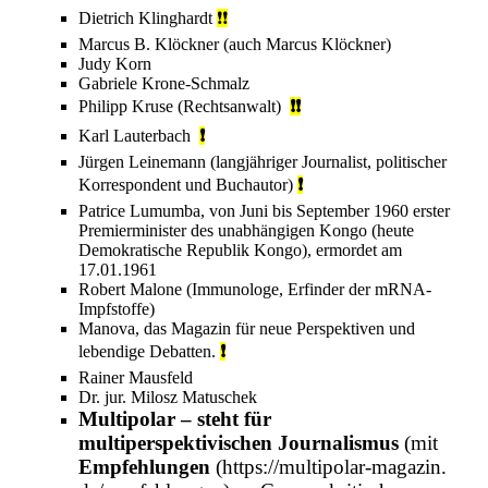
Dietrich Klinghardt
❗❗
Marcus B. Klöckner
(auch Marcus Klöckner)
Judy Korn
Gabriele Krone-Schmalz
Philipp Kruse (Rechtsanwalt)
❗❗
Karl Lauterbach
❗
Jürgen Leinemann
(langjähriger Journalist, politischer
Korrespondent und Buchautor)
❗
Patrice Lumumba
, von Juni bis September 1960 erster
Premierminister des unabhängigen Kongo (heute
Demokratische Republik Kongo
), ermordet am
17.01.1961
Robert Malone
(Immunologe, Erfinder der
mRNA-
Impfstoffe
)
Manova
, das Magazin für neue Perspektiven und
lebendige Debatten.
❗
Rainer Mausfeld
Dr. jur.
Milosz Matuschek
Multipolar
– steht für
multiperspektivischen Journalismus
(mit
Empfehlungen