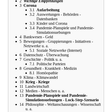
2
Wichtige Empfehlungen
3
Corona
3.1
Aufarbeitung
3.2
Auswertungen - Behörden -
Datenbanken
3.3
Kinder und Corona
3.4
Pandemie-Planspiele und Pandemie-
Simulationsuebungen
4
Bankwesen - Geld
5
Bewegungen - Gruppierungen - Initiativen -
Netzwerke u. a.
5.1
Soziale Netzwerke (Internet)
6
Datenschutz - Überwachung
7
Geschichte - Politik u. a.
7.1
Politische Parteien
8
Gesundheit - Krankheit - Medizin
8.1
Homöopathie
9
Klima - Klimawandel
10
Krieg - Kriege
11
Landwirtschaft
12
Medien - Menschen u. a.
13
Pandemie-Planspiele und Pandemie-
Simulationsuebungen - Lock-Step-Szenario
14
Philosophie - Weltanschauungen - Wissenschaft
u. a.