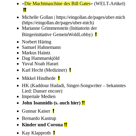
»
Die Machtmaschine des Bill Gates
« (
WELT
-Artikel)
❗❗
Michelle Gollan
|
https://eingollan.de/pages/uber-mich
Marianne Grimmenstein
(Initiatorin der
Bürgerinitiative
GemeinWohlLobby
)
❗
Norbert Häring
Samuel Hahnemann
Markus Haintz
Dag Hammarskjöld
Yuval Noah Harari
Karl Hecht (Mediziner)
❗
Mikkel Hindhede
❗
HK
(Kaddour Hadadi, Singer-Songwriter – bekanntes
Lied:
Danser encore
)
Imperiale Medien
John Ioannidis
(s. auch
hier
)
❗❗
Gunnar Kaiser
❗
Bernardo Kastrup
Kinder und Corona
❗
❗
Kay Klapproth
❗