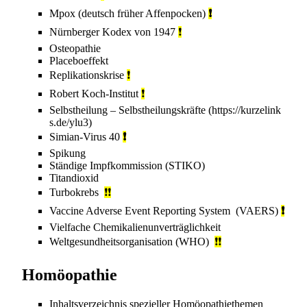
Mpox
(deutsch früher Affenpocken)
❗
Nürnberger Kodex
von 1947
❗
Osteopathie
Placeboeffekt
Replikationskrise
❗
Robert Koch-Institut
❗
Selbstheilung
–
Selbstheilungskräfte
Simian-Virus 40
❗
Spikung
Ständige Impfkommission
(STIKO)
Titandioxid‎‎
Turbokrebs
❗❗
Vaccine Adverse Event Reporting System
(VAERS)
❗
Vielfache Chemikalienunverträglichkeit
Weltgesundheitsorganisation
(WHO)
❗❗
Homöopathie
Inhaltsverzeichnis spezieller Homöopathiethemen