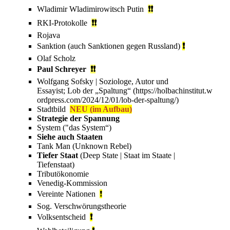
Wladimir Wladimirowitsch Putin
❗❗
RKI-Protokolle
❗❗
Rojava
Sanktion
(auch Sanktionen gegen
Russland
)
❗
Olaf Scholz
Paul Schreyer
❗❗
Wolfgang Sofsky
| Soziologe, Autor und
Essayist;
Lob der „Spaltung“
Stadtbild
NEU (im Aufbau)
Strategie der Spannung
System
("das System“)
Siehe auch
Staaten
Tank Man
(Unknown Rebel)
Tiefer Staat
(Deep State | Staat im Staate |
Tiefenstaat)
Tributökonomie
Venedig-Kommission
Vereinte Nationen
❗
Sog.
Verschwörungstheorie
Volksentscheid
❗