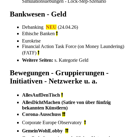
Simulationsuebungen - Lock-Step-Szenario
Bankwesen - Geld
Debanking
NEU
(24.04.26)
Ethische Banken
❗
Eurokrise
Financial Action Task Force (on Money Laundering)
(FATF)
❗
Weitere Seiten:
s. Kategorie
Geld
Bewegungen - Gruppierungen -
Initiativen - Netzwerke u. a.
AllesAufDenTisch
❗
AllesDichtMachen
(Satire von über fünfzig
bekannten Künstlern)
Corona-Ausschuss
❗❗
Corporate Europe Observatory
❗
GemeinWohlLobby
❗❗