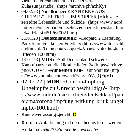
vielen Ungereimtheiten bei der Pfizer-
Zulassungsstudie«
04.02.23 |
Nordkurier
:
KRANKENHAUS-
CHEFARZT BETREUT IMPFOPFER |
»Ich sehe
zerstörte Lebensläufe und Suizide«
25.01.23 |
Deutschlandfunk
:
»Leopard-2-Lieferung |
Panzer bringen keinen Frieden«
19.01.23 |
MDR
:
»Soll Deutschland schwere
Kampfpanzer an die Ukraine liefern?«
|
»Auf keinen Fall«
| auf
Youtube
02.12.22 |
MDR:
»Corona-Impfung –
Ungeimpfte zu Unrecht beschuldigt?«
Bundesverfassungsgericht
❗❗
❗️
Corona: Aufarbeitung
mit dem überaus lesenswerten
Artikel
»Covid-19-Pandemie – wirkliche