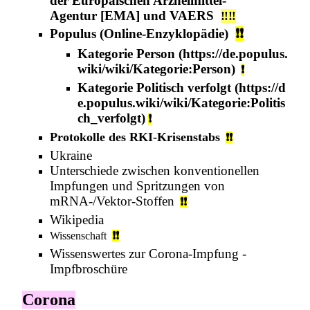
der
Europäischen Arzneimittel-
Agentur
[EMA] und
VAERS
‼️‼️
Populus
(
Online-Enzyklopädie
)
❗❗
Kategorie
Person
❗
Kategorie
Politisch verfolgt
❗
Protokolle des RKI-Krisenstabs
❗❗
Ukraine
Unterschiede zwischen konventionellen
Impfungen und Spritzungen von
mRNA-/Vektor-Stoffen
❗❗
Wikipedia
Wissenschaft
❗❗
Wissenswertes zur Corona-Impfung -
Impfbroschüre
Corona