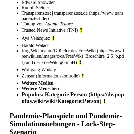
Edward Snowden
Rudolf Steiner
Transparenztest
|
transparenztest.de
Tötung von
Adama Traoré
Trusted News Initiative
(TNI)
❗
Aya Velázquez‎‎
❗
Harald Walach
Jörg Wichmann
(Gründer des
FreeWiki
und der
FreeWiki gGmbH
)
❗
Wolfgang Wodarg
Zensur (Informationskontrolle)
❗
Weitere Medien
Weitere Menschen
Populus
: Kategorie
Person
❗
Pandemie-Planspiele und Pandemie-
Simulationsuebungen - Lock-Step-
Szenario