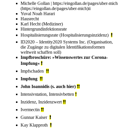
Michelle Gollan
|
https://eingollan.de/pages/uber-mich
ii
Yuval Noah Harari
Hausrecht
Karl Hecht (Mediziner)
Hintergrundinfektionsrate
Hospitalisierungsrate
(Hospitalisierungsinzidenz)
❗
ID2020
– Identity2020 Systems Inc. (Organisation,
die Zugänge zu digitalen Identifikationsformen
weltweit schaffen soll)
Impfbroschüre: »
Wissenswertes zur Corona-
Impfung
«
❗
Impfschaden
❗❗
Impfung
❗❗
John Ioannidis
(s. auch
hier
)
❗❗
Intensivstation, Intensivbetten
❗
Inzidenz, Inzidenzwert
❗❗
Ivermectin
❗❗
Gunnar Kaiser
❗
Kay Klapproth
❗