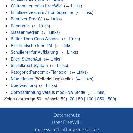
Willkommen beim FreeWiki
‎
(
← Links
)
Inhaltsverzeichnis / Homöopathie
‎
(
← Links
)
Benutzer:FreeW
‎
(
← Links
)
Pandemie
‎
(
← Links
)
Massenmedien
‎
(
← Links
)
Better Than Cash Alliance
‎
(
← Links
)
Elektronische Identität
‎
(
← Links
)
Schulleiter für Aufklärung
‎
(
← Links
)
ElternStehenAuf
‎
(
← Links
)
Sozialkredit-System
‎
(
← Links
)
Kategorie:Pandemie-Planspiel
‎
(
← Links
)
Nine Eleven
(Weiterleitungsseite) ‎
(
← Links
)
Überwachung
‎
(
← Links
)
Corona/Impfung versus modRNA-Stoffe
‎
(
← Links
)
Zeige (vorherige 50 | nächste 50) (
20
|
50
|
100
|
250
|
500
)
Datenschutz
Über FreeWiki
Impressum/Haftungsausschluss