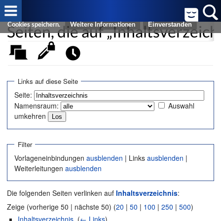
Cookies helfen uns bei der Bereitstellung von FreeWiki. Durch die
Nutzung von FreeWiki erklären Sie sich damit einverstanden, dass wir
Seiten, die auf „Inhaltsverzeich
Cookies speichern.
Weitere Informationen
Links auf diese Seite
Seite:
Namensraum:
Auswahl
umkehren
Filter
Vorlageneinbindungen
ausblenden
| Links
ausblenden
|
Weiterleitungen
ausblenden
Die folgenden Seiten verlinken auf
Inhaltsverzeichnis
:
Zeige (vorherige 50 | nächste 50) (
20
|
50
|
100
|
250
|
500
)
Inhaltsverzeichnis
‎
(
← Links
)