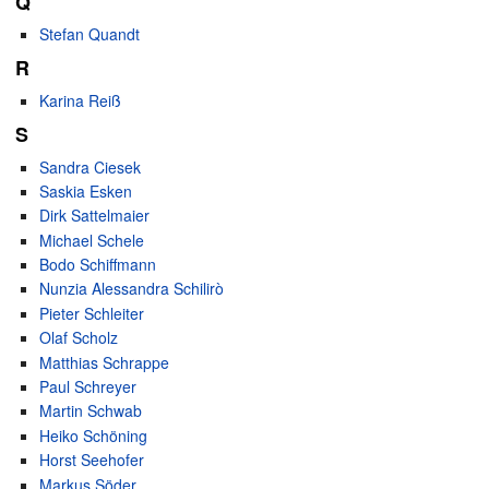
Q
Stefan Quandt
R
Karina Reiß
S
Sandra Ciesek
Saskia Esken
Dirk Sattelmaier
Michael Schele
Bodo Schiffmann
Nunzia Alessandra Schilirò
Pieter Schleiter
Olaf Scholz
Matthias Schrappe
Paul Schreyer
Martin Schwab
Heiko Schöning
Horst Seehofer
Markus Söder