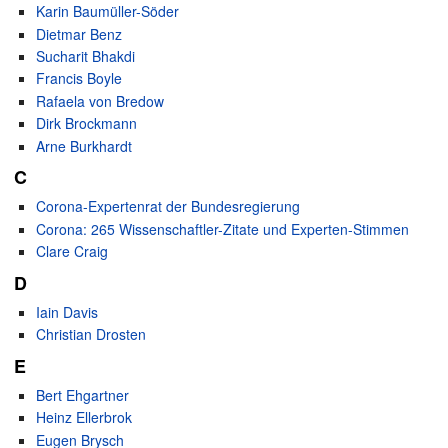
Karin Baumüller-Söder
Dietmar Benz
Sucharit Bhakdi
Francis Boyle
Rafaela von Bredow
Dirk Brockmann
Arne Burkhardt
C
Corona-Expertenrat der Bundesregierung
Corona: 265 Wissenschaftler-Zitate und Experten-Stimmen
Clare Craig
D
Iain Davis
Christian Drosten
E
Bert Ehgartner
Heinz Ellerbrok
Eugen Brysch