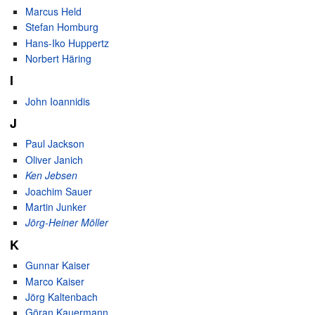
Marcus Held
Stefan Homburg
Hans-Iko Huppertz
Norbert Häring
I
John Ioannidis
J
Paul Jackson
Oliver Janich
Ken Jebsen
Joachim Sauer
Martin Junker
Jörg-Heiner Möller
K
Gunnar Kaiser
Marco Kaiser
Jörg Kaltenbach
Göran Kauermann