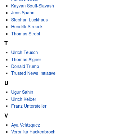
Kayvan Soufi-Siavash
Jens Spahn
Stephan Luckhaus
Hendrik Streeck
Thomas Strobl
T
Ulrich Teusch
Thomas Aigner
Donald Trump
Trusted News Initiative
U
Ugur Sahin
Ulrich Kelber
Franz Untersteller
V
Aya Velázquez
Veronika Hackenbroch