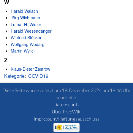
W
Harald Walach
Jörg Wichmann
Lothar H. Wieler
Harald Wiesendanger
Winfried Stöcker
Wolfgang Wodarg
Martin Wylicil
Z
Klaus-Dieter Zastrow
Kategorie
:
COVID19
Diese Seite wurde zuletzt am 19. Dezember 2024 um 19:46 Uhr
bearbeitet.
Datenschutz
Über FreeWiki
Impressum/Haftungsausschluss