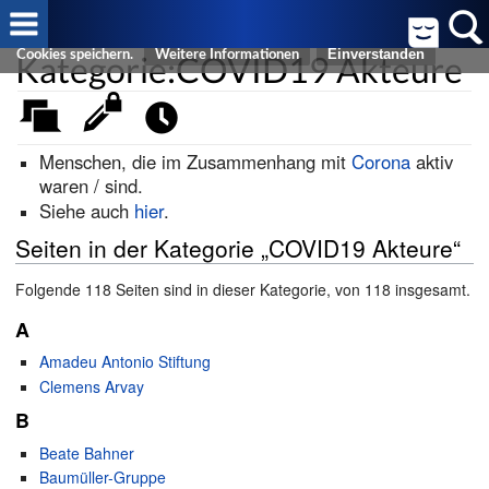
Cookies helfen uns bei der Bereitstellung von FreeWiki. Durch die
Nutzung von FreeWiki erklären Sie sich damit einverstanden, dass wir
Kategorie:COVID19 Akteure
Cookies speichern.
Weitere Informationen
Menschen, die im Zusammenhang mit
Corona
aktiv
waren / sind.
Siehe auch
hier
.
Seiten in der Kategorie „COVID19 Akteure“
Folgende 118 Seiten sind in dieser Kategorie, von 118 insgesamt.
A
Amadeu Antonio Stiftung
Clemens Arvay
B
Beate Bahner
Baumüller-Gruppe