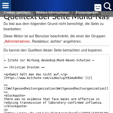
Cookies helfen uns bei der Bereitstellung von FreeWiki. Durch die
Nutzung von FreeWiki erklären Sie sich damit einverstanden, dass wir
Quelltext der Seite Mund-Nas
Cookies speichern.
Weitere Informationen
Du bist aus dem folgenden Grund nicht berechtigt, die Seite zu
bearbeiten:
Diese Aktion ist auf Benutzer beschränkt, die einer der Gruppen
„
Administratoren
, Redakteur, sichter“ angehören.
Du kannst den Quelltext dieser Seite betrachten und kopieren.