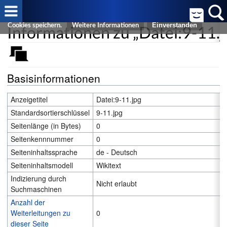
Cookies helfen uns bei der Bereitstellung von FreeWiki. Durch die
Nutzung von FreeWiki erklären Sie sich damit einverstanden, dass wir
Informationen zu „Datei:9-11.j
Cookies speichern.
Weitere Informationen
Basisinformationen
Anzeigetitel
Datei:9-11.jpg
Standardsortierschlüssel
9-11.jpg
Seitenlänge (in Bytes)
0
Seitenkennnummer
0
Seiteninhaltssprache
de - Deutsch
Seiteninhaltsmodell
Wikitext
Indizierung durch
Nicht erlaubt
Suchmaschinen
Anzahl der
Weiterleitungen zu
0
dieser Seite