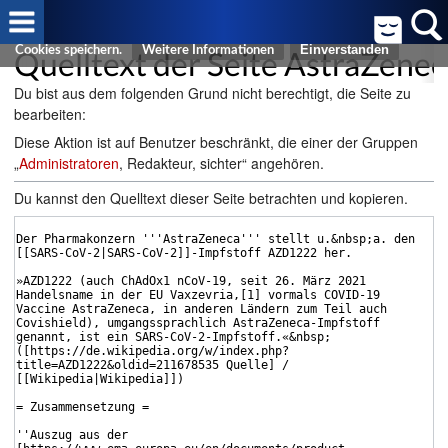
Cookies helfen uns bei der Bereitstellung von FreeWiki. Durch die
Nutzung von FreeWiki erklären Sie sich damit einverstanden, dass wir
Quelltext der Seite AstraZenec
Cookies speichern.
Weitere Informationen
Du bist aus dem folgenden Grund nicht berechtigt, die Seite zu
bearbeiten:
Diese Aktion ist auf Benutzer beschränkt, die einer der Gruppen
„
Administratoren
, Redakteur, sichter“ angehören.
Du kannst den Quelltext dieser Seite betrachten und kopieren.