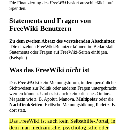
Die Finanzierung des
FreeWiki
basiert ausschließlich
auf
Spenden
.
Statements und Fragen von
FreeWiki-Benutzern
Zu dem zweiten Absatz des vorstehenden Abschnittes:
Die einzelnen FreeWiki-Benutzer können im Bedarfsfall
Statements oder Fragen auf FreeWiki-Seiten einfügen.
(
Beispiel
)
Was das FreeWiki
nicht
ist
Das
FreeWiki
ist kein Meinungsforum, in dem persönliche
Sichtweisen zur Politik oder anderen Fragen untergebracht
werden können. Und es ist auch kein kritisches Online-
Magazin wie z. B.
Apolut
,
Manova
,
Multipolar
oder die
NachDenkSeiten
. Kritische Meinungsbildung findet z. B.
dort statt.
Das FreeWiki ist auch kein Selbsthilfe-Portal, in
dem man medizinische, psychologische oder