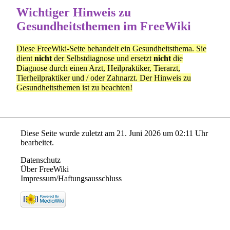
Wichtiger Hinweis zu
Gesundheitsthemen im FreeWiki
Diese
FreeWiki
-Seite behandelt ein Gesundheitsthema. Sie
dient
nicht
der Selbstdiagnose und ersetzt
nicht
die
Diagnose durch einen Arzt, Heilpraktiker, Tierarzt,
Tierheilpraktiker und / oder Zahnarzt. Der
Hinweis zu
Gesundheitsthemen
ist zu beachten!
Diese Seite wurde zuletzt am 21. Juni 2026 um 02:11 Uhr
bearbeitet.
Datenschutz
Über FreeWiki
Impressum/Haftungsausschluss