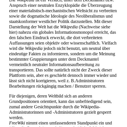
Anspruch einer neutralen Enzyklopädie die Überzeugung
einer materialistisch-mechanistischen Weltsicht zu verbreiten
sowie die dogmatische Ideologie des Neoliberalismus und
staatskonformer westlicher Politik darzustellen. Mit dieser
Darstellung der Welt hat die
Wikipedia
(Nachweise siehe
hier
) nahezu ein globales
Informationsmonopol
erreicht, das
den falschen Eindruck erweckt, die dort verbreiteten
Auffassungen seien objektiv oder wissenschaftlich. Vielfach
wird die
Wikipedia
jedoch nicht benutzt, um neutral über
eindeutige Fakten zu informieren, sondern um die Meinung
bestimmter Gruppierungen unter dem Deckmantel
vermeintlich neutraler Informationsaufbereitung zu
transportieren. Das sollte natürlich nicht der Zweck dieser
Plattform sein, aber es geschieht dennoch immer wieder und
lässt sich nicht korrigieren, weil z. B.Administratoren
Bearbeitungen rückgängig machen / Benutzer sperren.
Für diejenigen, deren Weltbild sich an anderen
Grundpositionen orientiert, kann das unbefriedigend sein,
zumal andere Gesichtspunkte durch die Wikipedia-
Administratorinnen und -Administratoren gezielt gesperrt
werden.
FreeWiki
nimmt einen umfassenderen Standpunkt ein und