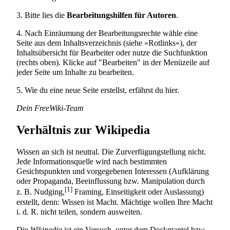
3. Bitte lies die
Bearbeitungshilfen für Autoren
.
4. Nach Einräumung der Bearbeitungsrechte wähle eine
Seite aus dem
Inhaltsverzeichnis
(siehe »Rotlinks«), der
Inhaltsübersicht für Bearbeiter
oder nutze die Suchfunktion
(rechts oben). Klicke auf "Bearbeiten" in der Menüzeile auf
jeder Seite um Inhalte zu bearbeiten.
5. Wie du eine neue Seite erstellst, erfährst du
hier
.
Dein FreeWiki-Team
Verhältnis zur
Wikipedia
Wissen an sich ist neutral. Die Zur­ver­fü­gung­stel­lung nicht.
Jede Informationsquelle wird nach bestimmten
Gesichtspunkten und vorgegebenen Interessen (Aufklärung
oder
Propaganda
, Beeinflussung bzw.
Manipulation
durch
[1]
z. B.
Nudging
,
Framing
, Einseitigkeit oder Auslassung)
erstellt, denn:
Wissen ist Macht
. Mächtige wollen Ihre
Macht
i. d. R. nicht teilen, sondern ausweiten.
Die
Wikipedia
ist ein Versuch, unter dem Deckmantel bzw.