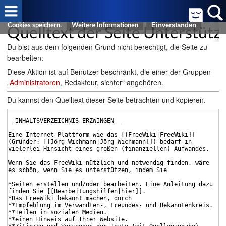
Cookies helfen uns bei der Bereitstellung von FreeWiki. Durch die
Nutzung von FreeWiki erklären Sie sich damit einverstanden, dass wir
Quelltext der Seite Unterstüt
Cookies speichern.
Weitere Informationen
Du bist aus dem folgenden Grund nicht berechtigt, die Seite zu
bearbeiten:
Diese Aktion ist auf Benutzer beschränkt, die einer der Gruppen
„
Administratoren
, Redakteur, sichter“ angehören.
Du kannst den Quelltext dieser Seite betrachten und kopieren.