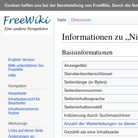
Cookies helfen uns bei der Bereitstellung von FreeWiki. Durch die Nu
Seite
Diskussion
Informationen zu „N
Wechseln zu:
Navigation
,
Suche
Basisinformationen
English Version
Anzeigetitel
Bitte unterstützen Sie
FreeWiki
Standardsortierschlüssel
Hilfe
Seitenlänge (in Bytes)
Navigation
Seitenkennnummer
Hauptseite
Seiteninhaltssprache
Inhaltsübersicht für
Bearbeiter
Seiteninhaltsmodell
Inhaltsverzeichnis
Nutzer
Indizierung durch Suchmaschinen
Anzahl der Weiterleitungen zu dieser 
Werkzeuge
Links auf diese Seite
Gezählt als eine Inhaltsseite
Änderungen an