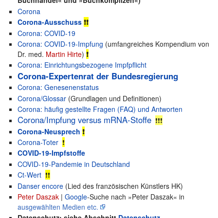
Buchhandel« und »Buchkomplizen«)
Corona
Corona-Ausschuss
❗❗
Corona: COVID-19
Corona: COVID-19-Impfung
(umfangreiches Kompendium von
Dr. med.
Martin Hirte
)
❗
Corona: Einrichtungsbezogene Impfpflicht
Corona-Expertenrat der Bundesregierung
Corona: Genesenenstatus
Corona/Glossar
(Grundlagen und Definitionen)
Corona: häufig gestellte Fragen (FAQ) und Antworten
Corona/Impfung versus mRNA-Stoffe
❗❗❗
Corona-Neusprech
❗
Corona-Toter
❗
CO­VID-19-Impf­stof­fe
COVID-19-Pandemie in Deutschland
Ct-Wert
❗❗
Danser encore
(Lied des französischen Künstlers HK)
Peter Daszak
|
Google
-Suche nach »Peter Daszak« in
ausgewählten Medien etc.
Datenschutz: siehe Abschnitt
Datenschutz -