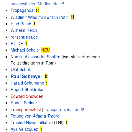
ausgewählten Medien etc.
Propaganda
❗
❗
❗❗
Wladimir Wladimirowitsch Putin
Hind Rajab
❗
Wilhelm Reich
reitschuster.de
RT DE
❗
Michael Schele
NEU
Nunzia Alessandra Schilirò
(war stellvertretende
Polizeidirektorin in Rom)
Olaf Scholz
Paul Schreyer
❗❗
Harald Schumann
❗
Rupert Sheldrake
Edward Snowden
Rudolf Steiner
Transparenztest
|
transparenztest.de
Tötung von
Adama Traoré
Trusted News Initiative
(TNI)
❗
Aya Velázquez‎‎
❗