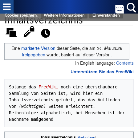
Cookies helfen uns bei der Bereitstellung von FreeWiki. Durch die
Nutzung von FreeWiki erklären Sie sich damit einverstanden, dass wir
Inhaltsverzeichnis
Cookies speichern.
Weitere Informationen
Eine
markierte Version
dieser Seite, die am
24. Mai 2026
freigegeben
wurde, basiert auf dieser Version.
In English language:
Contents
Unterstützen Sie das FreeWiki
Solange das 
FreeWiki
 noch eine überschaubare 
Sammlung von Seiten ist, wird hier ein 
Inhaltsverzeichnis geführt, das das Auffinden 
von 
(wichtigen)
 Seiten erleichtert. 

Reihenfolge: alphabetisch, bei Menschen ist der 
Inhaltsverzeichnis
[
Verbergen
]