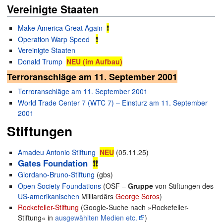
Vereinigte Staaten
Make America Great Again
❗
Operation Warp Speed
❗
Vereinigte Staaten
Donald Trump
NEU (im Aufbau)
Terroranschläge am 11. September 2001
Terroranschläge am 11. September 2001
World Trade Center 7 (WTC 7) – Einsturz am 11. September
2001
Stiftungen
Amadeu Antonio Stiftung
NEU
(05.11.25)
Gates Foundation
❗❗
Giordano-Bruno-Stiftung
(gbs)
Open Society Foundations
(OSF –
Gruppe
von Stiftungen des
US-amerikanischen
Milliardärs
George Soros
)
Rockefeller-Stiftung
(Google-Suche nach »Rockefeller-
Stiftung« in
ausgewählten Medien etc.
)