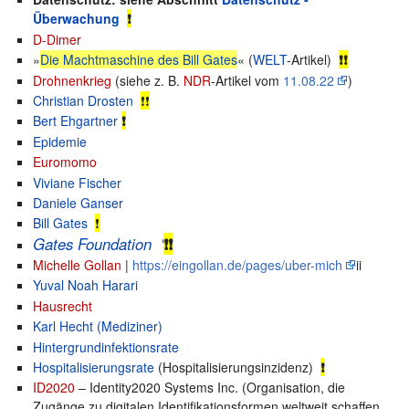
Überwachung
❗
D-Dimer
»
Die Machtmaschine des Bill Gates
« (
WELT
-Artikel)
❗❗
Drohnenkrieg
(siehe z. B.
NDR
-Artikel vom
11.08.22
)
Christian Drosten
❗❗
Bert Ehgartner
❗
Epidemie
Euromomo
Viviane Fischer
Daniele Ganser
Bill Gates
❗
Gates Foundation
'
❗❗
Michelle Gollan
|
https://eingollan.de/pages/uber-mich
ii
Yuval Noah Harari
Hausrecht
Karl Hecht (Mediziner)
Hintergrundinfektionsrate
Hospitalisierungsrate
(Hospitalisierungsinzidenz)
❗
ID2020
– Identity2020 Systems Inc. (Organisation, die
Zugänge zu digitalen Identifikationsformen weltweit schaffen