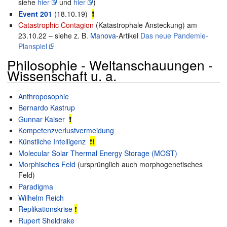
siehe
hier
und
hier
)
Event 201
(18.10.19)
❗
Catastrophic Contagion
(Katastrophale Ansteckung) am
23.10.22 – siehe z. B.
Manova
-Artikel
Das neue Pandemie-
Planspiel
Philosophie - Weltanschauungen -
Wissenschaft u. a.
Anthroposophie
Bernardo Kastrup
Gunnar Kaiser
❗
Kompetenzverlustvermeidung
Künstliche Intelligenz
❗
❗
Molecular Solar Thermal Energy Storage (MOST)
Morphisches Feld
(ursprünglich auch morphogenetisches
Feld)
Paradigma
Wilhelm Reich
Replikationskrise
❗
Rupert Sheldrake