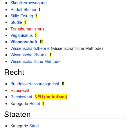
Skeptikerbewegung
Rudolf Steiner
❗
Stille Feiung
❗
Studie
❗
Transhumanismus
Veganismus
❗
Wissenschaft
❗❗
Wissenschaftstheorie
(wissenschaftliche Methode)
Wissenschaft/Studie
❗
Wissenschaftliche Methode
Recht
Bundesverfassungsgericht
❗❗
Hausrecht
Rechtsstaat
NEU (im Aufbau)
Kategorie
Recht
❗
Staaten
Kategorie
Staat