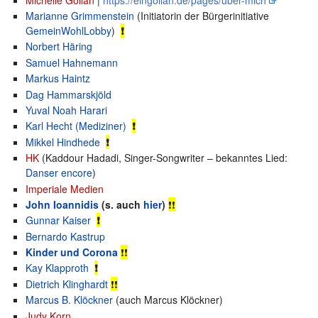
Marianne Grimmenstein
(Initiatorin der Bürgerinitiative
GemeinWohlLobby
)
❗
Norbert Häring
Samuel Hahnemann
Markus Haintz
Dag Hammarskjöld
Yuval Noah Harari
Karl Hecht (Mediziner)
❗
Mikkel Hindhede
❗
HK
(Kaddour Hadadi, Singer-Songwriter – bekanntes Lied:
Danser encore
)
Imperiale Medien
John Ioannidis
(s. auch
hier
)
❗❗
Gunnar Kaiser
❗
Bernardo Kastrup
Kinder und Corona
❗
❗
Kay Klapproth
❗
Dietrich Klinghardt
❗❗
Marcus B. Klöckner
(auch Marcus Klöckner)
Judy Korn