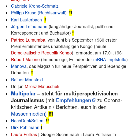
Gabriele Krone-Schmalz
Philipp Kruse (Rechtsanwalt)
❗❗
Karl Lauterbach
❗
Jürgen Leinemann
(langjähriger Journalist, politischer
Korrespondent und Buchautor)
❗
Patrice Lumumba
, von Juni bis September 1960 erster
Premierminister des unabhängigen Kongo (heute
Demokratische Republik Kongo
), ermordet am 17.01.1961
Robert Malone
(Immunologe, Erfinder der
mRNA-Impfstoffe
)
Manova
, das Magazin für neue Perspektiven und lebendige
Debatten.
❗
Rainer Mausfeld
Dr. jur.
Milosz Matuschek
Multipolar
– steht für multiperspektivischen
Journalismus
(mit
Empfehlungen
zu Corona-
kritischen Artikeln / Berichten, auch in den
Massenmedien
)
❗❗❗
NachDenkSeiten
❗
❗
Dirk Pohlmann
❗
Laura Poitras
| Google-Suche nach »Laura Poitras« in