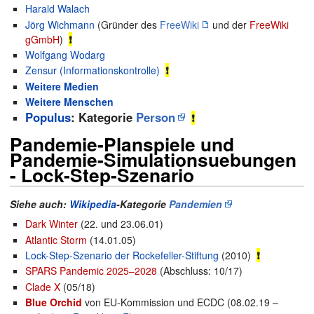
Harald Walach
Jörg Wichmann
(Gründer des
FreeWiki
und der
FreeWiki
gGmbH
)
❗
Wolfgang Wodarg
Zensur (Informationskontrolle)
❗
Weitere Medien
Weitere Menschen
Populus
: Kategorie
Person
❗
Pandemie-Planspiele und
Pandemie-Simulationsuebungen
- Lock-Step-Szenario
Siehe auch:
Wikipedia
-Kategorie
Pandemien
Dark Winter
(22. und 23.06.01)
Atlantic Storm
(14.01.05)
Lock-Step-Szenario der Rockefeller-Stiftung
(2010)
❗
SPARS Pandemic 2025–2028
(Abschluss: 10/17)
Clade X
(05/18)
Blue Orchid
von EU-Kommission und ECDC (08.02.19 –