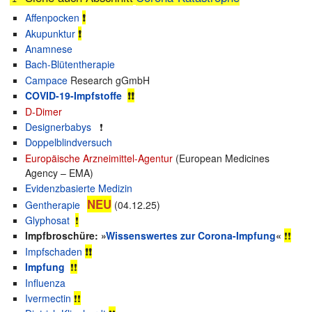
Affenpocken
❗
Akupunktur
❗
Anamnese
Bach-Blütentherapie
Campace
Research gGmbH
CO­VID-19-Impf­stof­fe
❗❗
D-Dimer
Designerbabys
❗
Doppelblindversuch
Europäische Arzneimittel-Agentur
(European Medicines
Agency – EMA)
Evidenzbasierte Medizin
NEU
Gentherapie
(04.12.25)
Glyphosat
❗
Impfbroschüre: »
Wissenswertes zur Corona-Impfung
«
❗❗
Impfschaden
❗❗
Impfung
❗❗
Influenza
Ivermectin
❗❗