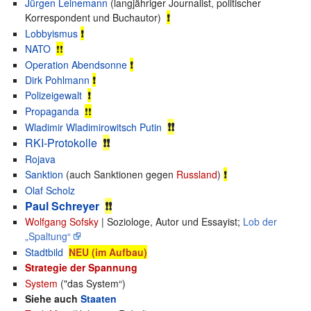
Jürgen Leinemann
(langjähriger Journalist, politischer
Korrespondent und Buchautor)
❗
Lobbyismus
❗
NATO
❗
❗
Operation Abendsonne
❗
Dirk Pohlmann
❗
Polizeigewalt
❗
Propaganda
❗
❗
❗❗
Wladimir Wladimirowitsch Putin
RKI-Protokolle
❗❗
Rojava
Sanktion
(auch Sanktionen gegen
Russland
)
❗
Olaf Scholz
Paul Schreyer
❗❗
Wolfgang Sofsky
| Soziologe, Autor und Essayist;
Lob der
„Spaltung“
Stadtbild
NEU (im Aufbau)
Strategie der Spannung
System
("das System“)
Siehe auch
Staaten