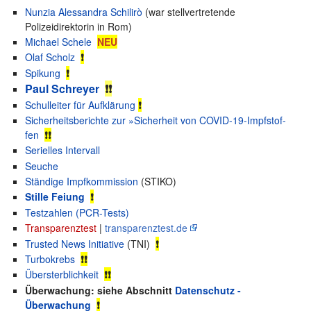
Nunzia Alessandra Schilirò
(war stellvertretende
Polizeidirektorin in Rom)
Michael Schele
NEU
Olaf Scholz
❗
Spikung
❗
Paul Schreyer
❗❗
Schulleiter für Aufklärung
❗
Sicherheitsberichte zur »Si­cher­heit von CO­VID-19-Impf­stof­
fen
❗❗
Serielles Intervall
Seuche
Ständige Impfkommission
(STIKO)
Stille Feiung
❗
Testzahlen (PCR-Tests)
Transparenztest
|
transparenztest.de
Trusted News Initiative
(TNI)
❗
Turbokrebs
❗❗
Übersterblichkeit
❗❗
Überwachung: siehe Abschnitt
Datenschutz -
Überwachung
❗