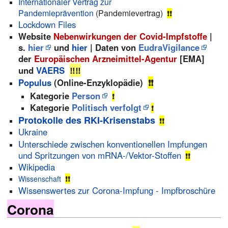
Internationaler Vertrag zur
Pandemieprävention
(Pandemievertrag)
❗❗
Lockdown Files
Website
Nebenwirkungen der Covid-Impfstoffe
|
s.
hier
und
hier
| Daten von
EudraVigilance
der
Europäischen Arzneimittel-Agentur
[EMA]
‼️‼️
und
VAERS
Populus
(
Online-Enzyklopädie
)
❗❗
Kategorie
Person
❗
Kategorie
Politisch verfolgt
❗
Protokolle des RKI-Krisenstabs
❗❗
Ukraine
Unterschiede zwischen konventionellen Impfungen
und Spritzungen von mRNA-/Vektor-Stoffen
❗❗
Wikipedia
Wissenschaft
❗❗
Wissenswertes zur Corona-Impfung - Impfbroschüre
Corona