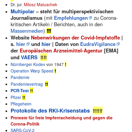
Dr. jur.
Milosz Matuschek
Multipolar
– steht für multiperspektivischen
Journalismus
(mit
Empfehlungen
zu Corona-
kritischen Artikeln / Berichten, auch in den
Massenmedien
)
❗❗❗
Website
Nebenwirkungen der Covid-Impfstoffe
|
s.
hier
und
hier
| Daten von
EudraVigilance
der
Europäischen Arzneimittel-Agentur
[EMA]
‼️‼️
und
VAERS
Nürnberger Kodex
von 1947
❗
Operation Warp Speed
❗
Pandemie
Pandemievertrag
❗❗
PCR-Test
❗
❗
Pfizer
❗❗
Pflegeheim
Protokolle des RKI-Krisenstabs
‼️‼️‼️
Proteste für freie Impfentscheidung und gegen die
Corona-Politik
SARS-CoV-2