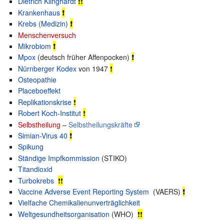
Dietrich Klinghardt
❗❗
Krankenhaus
❗
Krebs (Medizin)
❗
Menschenversuch
Mikrobiom
❗
Mpox
(deutsch früher Affenpocken)
❗
Nürnberger Kodex
von 1947
❗
Osteopathie
Placeboeffekt
Replikationskrise
❗
Robert Koch-Institut
❗
Selbstheilung
–
Selbstheilungskräfte
Simian-Virus 40
❗
Spikung
Ständige Impfkommission
(STIKO)
Titandioxid‎‎
Turbokrebs
❗❗
Vaccine Adverse Event Reporting System
(VAERS)
❗
Vielfache Chemikalienunverträglichkeit
Weltgesundheitsorganisation
(WHO)
❗❗