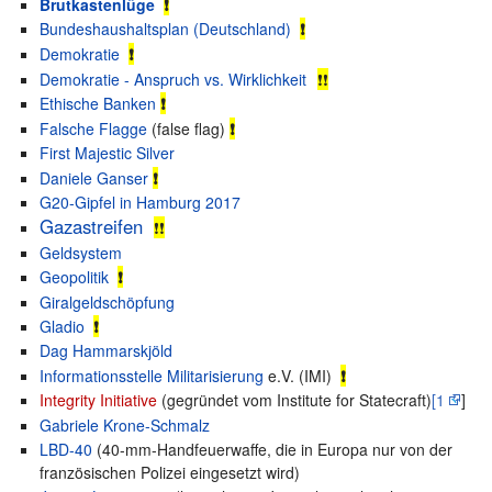
Brutkastenlüge
❗
Bundeshaushaltsplan (Deutschland)
❗
Demokratie
❗
Demokratie - Anspruch vs. Wirklichkeit
❗❗
Ethische Banken
❗
Falsche Flagge
(false flag)
❗
First Majestic Silver
Daniele Ganser
❗
G20-Gipfel in Hamburg 2017
Gazastreifen
❗❗
Geldsystem
Geopolitik
❗
Giralgeldschöpfung
Gladio
❗
Dag Hammarskjöld
Informationsstelle Militarisierung
e.V. (IMI)
❗
Integrity Initiative
(gegründet vom Institute for Statecraft)
[1
]
Gabriele Krone-Schmalz
LBD-40
(40-mm-Handfeuerwaffe, die in Europa nur von der
französischen Polizei eingesetzt wird)