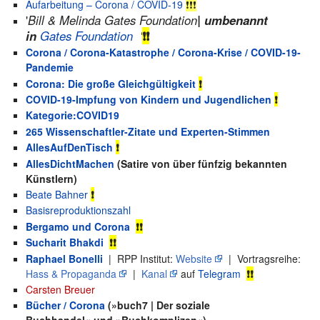
Aufarbeitung – Corona / COVID-19
❗️❗️❗️
'
Bill & Melinda Gates Foundation
| umbenannt
in
Gates Foundation
'
❗❗
Corona / Corona-Katastrophe / Corona-Krise / COVID-19-
Pandemie
Corona: Die große Gleichgültigkeit
❗
COVID-19-Impfung von Kindern und Jugendlichen
❗
Kategorie:COVID19
265 Wissenschaftler-Zitate und Experten-Stimmen
AllesAufDenTisch
❗
AllesDichtMachen
(Satire von über fünfzig bekannten
Künstlern)
Beate Bahner
❗
Basisreproduktionszahl
Bergamo und Corona
❗❗
Sucharit Bhakdi
❗❗
Raphael Bonelli
| RPP Institut:
Website
| Vortragsreihe:
Hass & Propaganda
|
Kanal
auf
Telegram
❗❗
Carsten Breuer
Bücher / Corona
(»buch7 | Der soziale