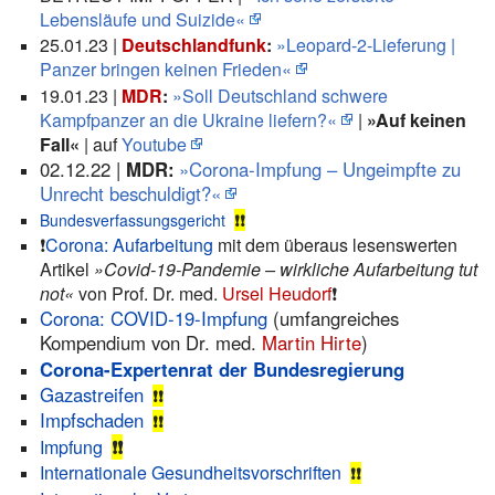
Lebensläufe und Suizide«
25.01.23 |
Deutschlandfunk
:
»Leopard-2-Lieferung |
Panzer bringen keinen Frieden«
19.01.23 |
MDR
:
»Soll Deutschland schwere
Kampfpanzer an die Ukraine liefern?«
|
»Auf keinen
Fall«
| auf
Youtube
02.12.22 |
MDR:
»Corona-Impfung – Ungeimpfte zu
Unrecht beschuldigt?«
Bundesverfassungsgericht
❗❗
❗️
Corona: Aufarbeitung
mit dem überaus lesenswerten
Artikel
»Covid-19-Pandemie – wirkliche Aufarbeitung tut
not«
von Prof. Dr. med.
Ursel Heudorf
❗️
Corona: COVID-19-Impfung
(umfangreiches
Kompendium von Dr. med.
Martin Hirte
)
Corona-Expertenrat der Bundesregierung
Gazastreifen
❗❗
Impfschaden
❗❗
Impfung
❗❗
Internationale Gesundheitsvorschriften
❗❗