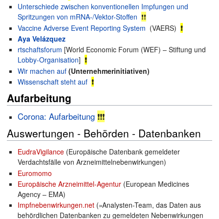
Unterschiede zwischen konventionellen Impfungen und
Spritzungen von mRNA-/Vektor-Stoffen
❗❗
Vaccine Adverse Event Reporting System
(VAERS)
❗
Aya Velázquez‎‎
rtschaftsforum
[World Economic Forum (WEF) – Stiftung und
Lobby-Organisation
]
❗
Wir machen auf
(Unternehmerinitiativen)
Wissenschaft steht auf
❗
Aufarbeitung
Corona: Aufarbeitung
❗️❗️❗️
Auswertungen - Behörden - Datenbanken
EudraVigilance
(Europäische Datenbank gemeldeter
Verdachtsfälle von Arzneimittelnebenwirkungen)
Euromomo
Europäische Arzneimittel-Agentur
(European Medicines
Agency – EMA)
Impfnebenwirkungen.net
(»Analysten-Team, das Daten aus
behördlichen Datenbanken zu gemeldeten Nebenwirkungen