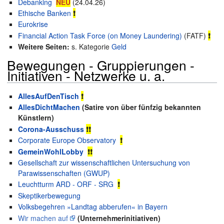
Debanking
NEU
(24.04.26)
Ethische Banken
❗
Eurokrise
Financial Action Task Force (on Money Laundering)
(FATF)
❗
Weitere Seiten:
s. Kategorie
Geld
Bewegungen - Gruppierungen -
Initiativen - Netzwerke u. a.
AllesAufDenTisch
❗
AllesDichtMachen
(Satire von über fünfzig bekannten
Künstlern)
Corona-Ausschuss
❗❗
Corporate Europe Observatory
❗
GemeinWohlLobby
❗❗
Gesellschaft zur wissenschaftlichen Untersuchung von
Parawissenschaften (GWUP)
Leuchtturm ARD - ORF - SRG
❗
Skeptikerbewegung
Volksbegehren »Landtag abberufen« in Bayern
Wir machen auf
(Unternehmerinitiativen)