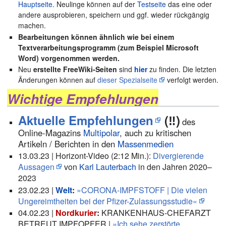
Hauptseite
. Neulinge können auf der
Testseite
das eine oder
andere ausprobieren, speichern und ggf. wieder rückgängig
machen.
Bearbeitungen können ähnlich wie bei einem
Textverarbeitungsprogramm (zum Beispiel Microsoft
Word) vorgenommen werden.
Neu
erstellte FreeWiki-Seiten
sind
hier
zu finden. Die letzten
Änderungen können auf
dieser Spezialseite
verfolgt werden.
Wichtige Empfehlungen
Aktuelle Empfehlungen
(‼️)
des
Online-Magazins
Multipolar
, auch zu kritischen
Artikeln / Berichten in den
Massenmedien
13.03.23 | Horizont-Video (2:12 Min.):
Divergierende
Aussagen
von
Karl Lauterbach
in den Jahren 2020–
2023
23.02.23 |
Welt
:
»CORONA-IMPFSTOFF | Die vielen
Ungereimtheiten bei der Pfizer-Zulassungsstudie«
04.02.23 |
Nordkurier
:
KRANKENHAUS-CHEFARZT
BETREUT IMPFOPFER |
»Ich sehe zerstörte