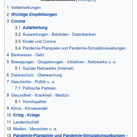
1
Vorbemerkungen
2
Wichtige Empfehlungen
3
Corona
3.1
Aufarbeitung
3.2
Auswertungen - Behörden - Datenbanken
3.3
Kinder und Corona
3.4
Pandemie-Planspiele und Pandemie-Simulationsuebungen
4
Bankwesen - Geld
5
Bewegungen - Gruppierungen - Initiativen - Netzwerke u. a.
5.1
Soziale Netzwerke (Internet)
6
Datenschutz - Überwachung
7
Geschichte - Politik u. a.
7.1
Politische Parteien
8
Gesundheit - Krankheit - Medizin
8.1
Homöopathie
9
Klima - Klimawandel
10
Krieg - Kriege
11
Landwirtschaft
12
Medien - Menschen u. a.
13
Pandemie-Planspiele und Pandemie-Simulationsuebungen -