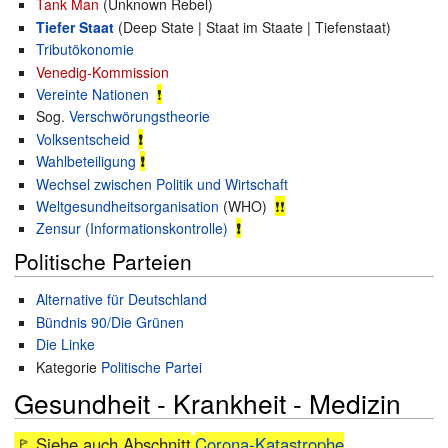
Tank Man
(Unknown Rebel)
Tiefer Staat
(Deep State | Staat im Staate | Tiefenstaat)
Tributökonomie
Venedig-Kommission
Vereinte Nationen
❗
Sog.
Verschwörungstheorie
Volksentscheid
❗
Wahlbeteiligung
❗
Wechsel zwischen Politik und Wirtschaft
Weltgesundheitsorganisation
(WHO)
❗❗
Zensur (Informationskontrolle)
❗
Politische Parteien
Alternative für Deutschland
Bündnis 90/Die Grünen
Die Linke
Kategorie
Politische Partei
Gesundheit - Krankheit - Medizin
🚩 Siehe auch Abschnitt
Corona-Katastrophe