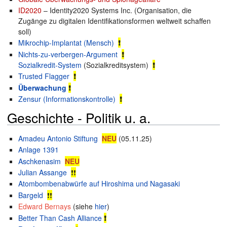
ID2020
– Identity2020 Systems Inc. (Organisation, die
Zugänge zu digitalen Identifikationsformen weltweit schaffen
soll)
Mikrochip-Implantat (Mensch)
❗
Nichts-zu-verbergen-Argument
❗
Sozialkredit-System
(Sozialkreditsystem)
❗
Trusted Flagger
❗
Überwachung
❗
Zensur (Informationskontrolle)
❗
Geschichte - Politik u. a.
Amadeu Antonio Stiftung
NEU
(05.11.25)
Anlage 1391
Aschkenasim
NEU
Julian Assange
❗❗
Atombombenabwürfe auf Hiroshima und Nagasaki
Bargeld
❗❗
Edward Bernays
(siehe
hier
)
Better Than Cash Alliance
❗