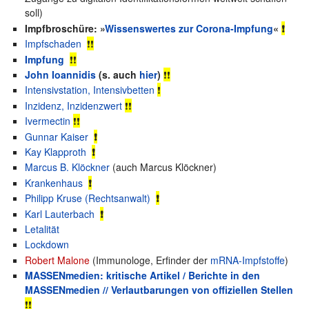
soll)
Impfbroschüre: »
Wissenswertes zur Corona-Impfung
«
❗
Impfschaden
❗❗
Impfung
❗❗
John Ioannidis
(s. auch
hier
)
❗❗
Intensivstation, Intensivbetten
❗
Inzidenz, Inzidenzwert
❗❗
Ivermectin
❗❗
Gunnar Kaiser
❗
Kay Klapproth
❗
Marcus B. Klöckner
(auch Marcus Klöckner)
Krankenhaus
❗
Philipp Kruse (Rechtsanwalt)
❗
Karl Lauterbach
❗
Letalität
Lockdown
Robert Malone
(Immunologe, Erfinder der
mRNA-Impfstoffe
)
MASSENmedien: kritische Artikel / Berichte in den
MASSENmedien // Verlautbarungen von offiziellen Stellen
❗❗