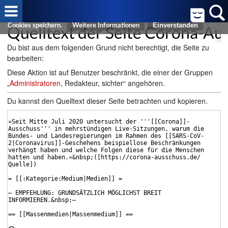
Cookies helfen uns bei der Bereitstellung von FreeWiki. Durch die
Nutzung von FreeWiki erklären Sie sich damit einverstanden, dass wir
Quelltext der Seite Corona-Au
Cookies speichern.
Weitere Informationen
Du bist aus dem folgenden Grund nicht berechtigt, die Seite zu
bearbeiten:
Diese Aktion ist auf Benutzer beschränkt, die einer der Gruppen
„
Administratoren
, Redakteur, sichter“ angehören.
Du kannst den Quelltext dieser Seite betrachten und kopieren.